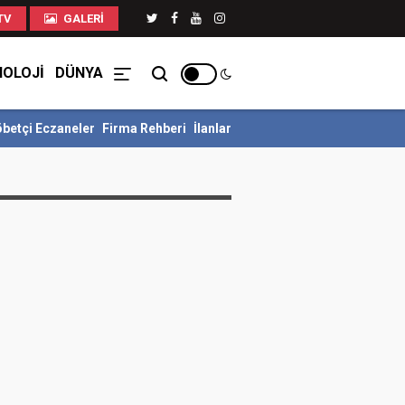
TV
GALERI
NOLOJİ
DÜNYA
betçi Eczaneler
Firma Rehberi
İlanlar
ET MESAJI: “UMUTLUYUZ”*
ADLIHAN DERE GÜVEN TAZELEDİ
Alany