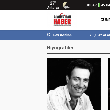
27°
DOLAR
45.0
Antalya
GÜN
SON DAKİKA:
YEŞİLAY ALAN
Biyografiler