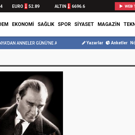
44
EURO
52.89
ALTIN
6696.6
WEB 
DEM
EKONOMİ
SAĞLIK
SPOR
SİYASET
MAGAZİN
TEK
Yazarlar
Anketler
Nö
YA’DAN ANNELER GÜNÜ’NE ANLAMLI ET...
*BAŞKAN ERDEM’DEN İKAM