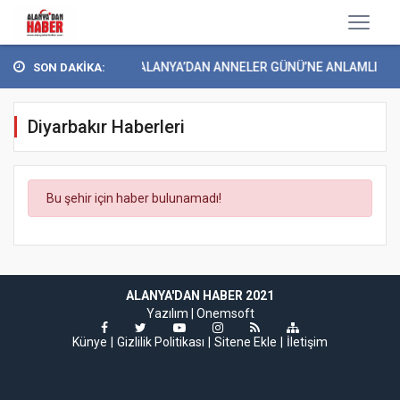
YEŞİLAY ALANYA’DAN ANNELER GÜNÜ’NE ANLAMLI ET...
SON DAKİKA:
Diyarbakır Haberleri
Bu şehir için haber bulunamadı!
ALANYA'DAN HABER 2021
Yazılım |
Onemsoft
Künye
Gizlilik Politikası
Sitene Ekle
İletişim