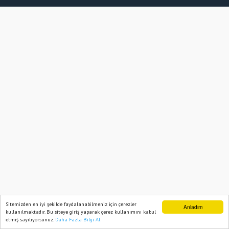
Sitemizden en iyi şekilde faydalanabilmeniz için çerezler
Anladım
kullanılmaktadır. Bu siteye giriş yaparak çerez kullanımını kabul
etmiş sayılıyorsunuz.
Daha Fazla Bilgi Al
Ana Sayfa
Web TV
Foto Galeri
Yazarlar