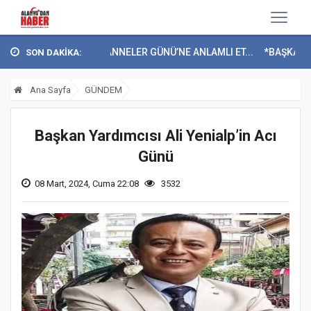
LAY ALANYA’DAN ANNELER GÜNÜ’NE ANLAMLI ET...
*BAŞKAN ERDEM’
SON DAKİKA:
Ana Sayfa
GÜNDEM
Başkan Yardımcısı Ali Yenialp’in Acı
Günü
08 Mart, 2024, Cuma 22:08
3532