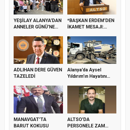
YEŞİLAY ALANYA’DAN
*BAŞKAN ERDEM’DEN
ANNELER GÜNÜ’NE
İKAMET MESAJI:
ANLAMLI ET...
“UMUTLUYUZ”*
ADLIHAN DERE GÜVEN
Alanya’da Aysel
TAZELEDİ
Yıldırım’ın Hayatını
Kaybetti...
MANAVGAT’TA
ALTSO’DA
BARUT KOKUSU
PERSONELE ZAM