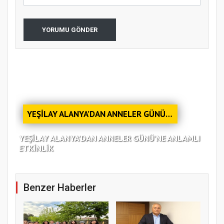
YORUMU GÖNDER
YEŞİLAY ALANYA’DAN ANNELER GÜNÜ’NE ANLAMLI ETKİNLİK
YEŞİLAY ALANYA’DAN ANNELER GÜNÜ’NE ANLAMLI
*B
ETKİNLİK
“U
Benzer Haberler