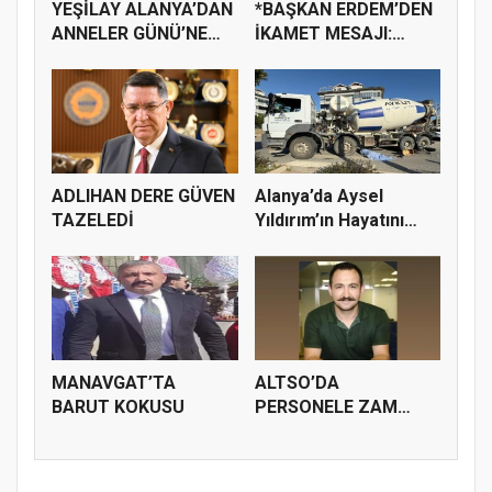
YEŞİLAY ALANYA’DAN
*BAŞKAN ERDEM’DEN
ANNELER GÜNÜ’NE
İKAMET MESAJI:
ANLAMLI ET...
“UMUTLUYUZ”*
ADLIHAN DERE GÜVEN
Alanya’da Aysel
TAZELEDİ
Yıldırım’ın Hayatını
Kaybetti...
MANAVGAT’TA
ALTSO’DA
BARUT KOKUSU
PERSONELE ZAM
İSTEDİ DİYE İŞİNDEN
O...