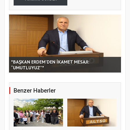
LI
*BAŞKAN ERDEM’DEN İKAMET MESAJI:
“UMUTLUYUZ”*
AD
Benzer Haberler