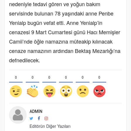
nedeniyle tedavi gören ve yoğun bakım
servisinde bulunan 78 yaşındaki anne Penbe
Yenialp bugün vefat etti. Anne Yenialp’in
cenazesi 9 Mart Cumartesi günü Hacı Memişler
Camii’nde öğle namazına müteakip kılınacak
cenaze namazının ardından Bektaş Mezarlığı’na
defnedilecek.
0
0
0
0
0
0
ADMIN
Editörün Diğer Yazıları