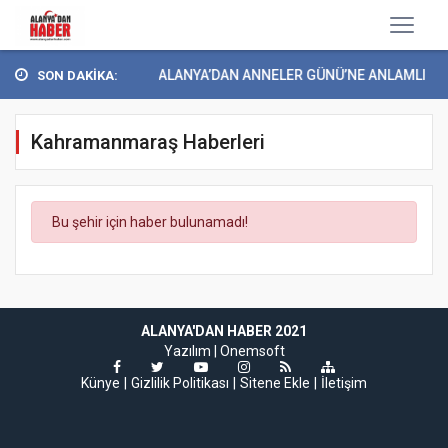
YEŞİLAY ALANYA’DAN ANNELER GÜNÜ’NE ANLAMLI ET..
SON DAKİKA:
Kahramanmaraş Haberleri
Bu şehir için haber bulunamadı!
ALANYA'DAN HABER 2021
Yazılım |
Onemsoft
Künye
Gizlilik Politikası
Sitene Ekle
İletişim