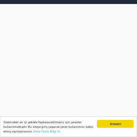
Sitemizden en iyi şekilde faydalanabilmeniz için çerezler
Anladım
kullanılmaktadır. Bu siteye giriş yaparak çerez kullanımını kabul
etmiş sayılıyorsunuz.
Daha Fazla Bilgi Al
Ana Sayfa
Web TV
Foto Galeri
Yazarlar