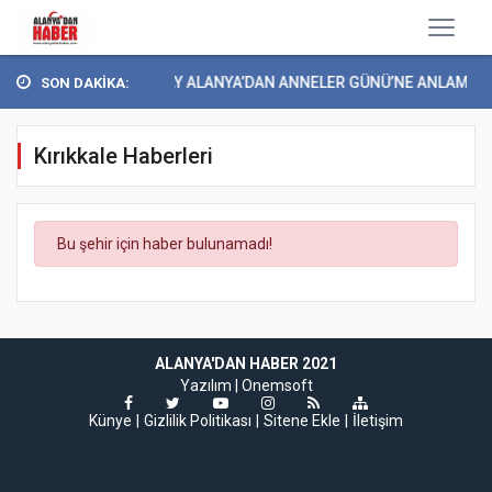
YEŞİLAY ALANYA’DAN ANNELER GÜNÜ’NE ANLAMLI ET
SON DAKİKA:
Kırıkkale Haberleri
Bu şehir için haber bulunamadı!
ALANYA'DAN HABER 2021
Yazılım |
Onemsoft
Künye
Gizlilik Politikası
Sitene Ekle
İletişim