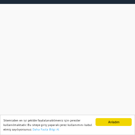
Sitemizden en iyi şekilde faydalanabilmeniz için çerezler
Anladım
kullanılmaktadır. Bu siteye giriş yaparak çerez kullanımını kabul
etmiş sayılıyorsunuz.
Daha Fazla Bilgi Al
Ana Sayfa
Web TV
Foto Galeri
Yazarlar