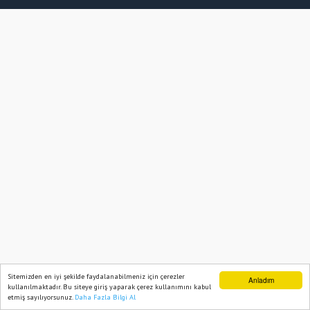
Sitemizden en iyi şekilde faydalanabilmeniz için çerezler
Anladım
kullanılmaktadır. Bu siteye giriş yaparak çerez kullanımını kabul
etmiş sayılıyorsunuz.
Daha Fazla Bilgi Al
Ana Sayfa
Web TV
Foto Galeri
Yazarlar