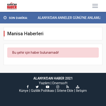
YEŞİLAY ALANYA’DAN ANNELER GÜNÜ’NE ANLAMLI ET..
SON DAKİKA:
Manisa Haberleri
Bu şehir için haber bulunamadı!
ALANYA'DAN HABER 2021
Yazılım |
Onemsoft
Künye
Gizlilik Politikası
Sitene Ekle
İletişim