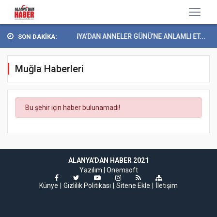
YEŞİLAY ALANYA’DAN ANNELER GÜNÜ’NE ANLAMLI ET...
*
SON DAKİKA:
Muğla Haberleri
Bu şehir için haber bulunamadı!
ALANYA'DAN HABER 2021
Yazılım |
Onemsoft
Künye
Gizlilik Politikası
Sitene Ekle
İletişim