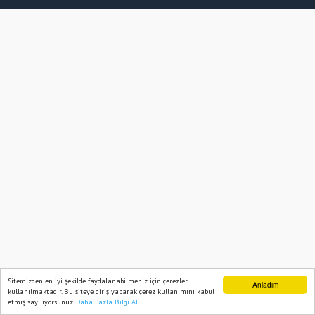
Sitemizden en iyi şekilde faydalanabilmeniz için çerezler
Anladım
kullanılmaktadır. Bu siteye giriş yaparak çerez kullanımını kabul
etmiş sayılıyorsunuz.
Daha Fazla Bilgi Al
Ana Sayfa
Web TV
Foto Galeri
Yazarlar