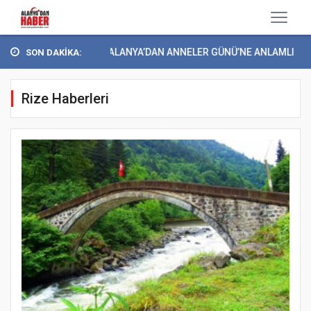
YEŞİLAY ALANYA’DAN ANNELER GÜNÜ’NE ANLAMLI ET...
SON DAKİKA:
Rize Haberleri