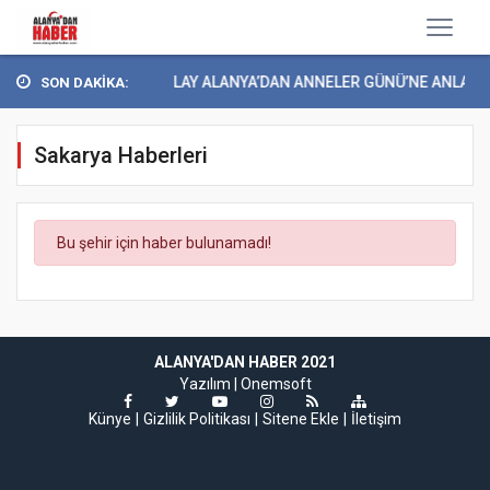
YEŞİLAY ALANYA’DAN ANNELER GÜNÜ’NE ANLAMLI 
SON DAKİKA:
Sakarya Haberleri
Bu şehir için haber bulunamadı!
ALANYA'DAN HABER 2021
Yazılım |
Onemsoft
Künye
Gizlilik Politikası
Sitene Ekle
İletişim