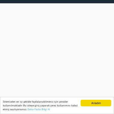
Sitemizden en iyi şekilde faydalanabilmeniz için çerezler
Anladım
kullanılmaktadır. Bu siteye giriş yaparak çerez kullanımını kabul
etmiş sayılıyorsunuz.
Daha Fazla Bilgi Al
Ana Sayfa
Web TV
Foto Galeri
Yazarlar